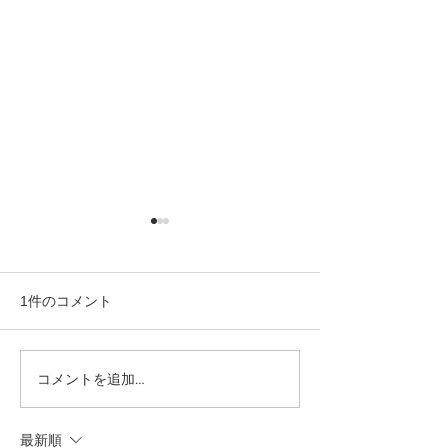
1件のコメント
コメントを追加…
タクミルストアをオープ
予約枠が無い場
ンしました！
て
最新順