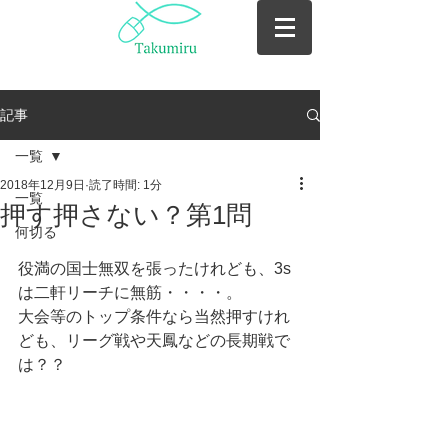
記事
一覧
2018年12月9日
読了時間: 1分
一覧
押す押さない？第1問
何切る
役満の国士無双を張ったけれども、3s
は二軒リーチに無筋・・・・。
大会等のトップ条件なら当然押すけれ
ども、リーグ戦や天鳳などの長期戦で
は？？