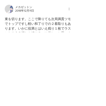
メカゼットン
2018年12月11日
東を切ります。ここで降りても次局満貫ツモ
でトップですし軽い和了りでの２着取りもあ
ります。いかに役満とはいえ残り１枚でラス
になりうる押しを続けるのは厳しいと思いま
す。
いいね！
返信
トップ
講師紹介
予約/ストア
タクミルについて